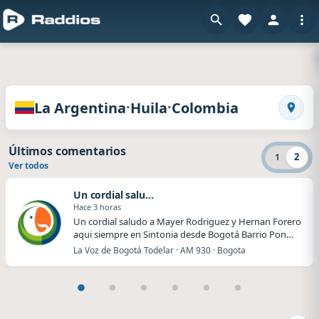
en R
Radios de La Argentina · Huila · Colombia
·
·
La Argentina
Huila
Colombia
Busca
Últimos comentarios
2
1
Ver todos
Un cordial saludo
Hace 3 horas
Un cordial saludo a Mayer Rodriguez y Hernan Forero
aqui siempre en Sintonia desde Bogotá Barrio Pon…
La Voz de Bogotá Todelar · AM 930 · Bogota