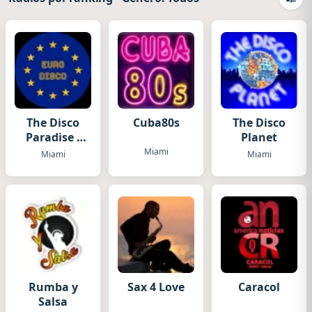
Camb
The Disco
Cuba80s
The Disco
Paradise -
Planet
Euro Disco
Miami
Miami
Miami
Rumba y
Sax 4 Love
Caracol
Salsa