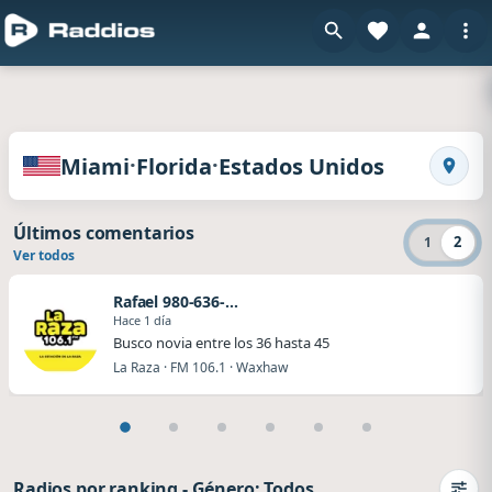
en 
Radios de Miami · Florida · Estados Unidos
·
·
Miami
Florida
Estados Unidos
Busca
Últimos comentarios
2
1
Ver todos
Rafael 980-636-0029
Hace 1 día
Busco novia entre los 36 hasta 45
La Raza · FM 106.1 · Waxhaw
Radios por ranking
-
Género: Todos