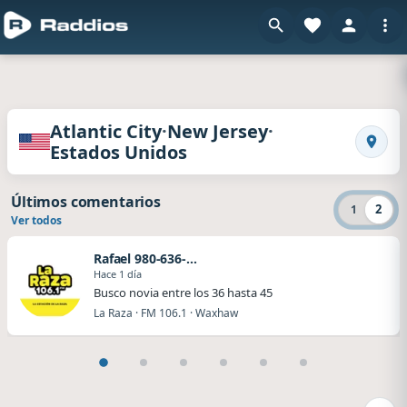
Radios de Atlantic City · New Jersey · Estados
·
·
Atlantic City
New Jersey
Estados Unidos
Busca
Últimos comentarios
2
1
Ver todos
Rafael 980-636-0029
Hace 1 día
Busco novia entre los 36 hasta 45
La Raza · FM 106.1 · Waxhaw