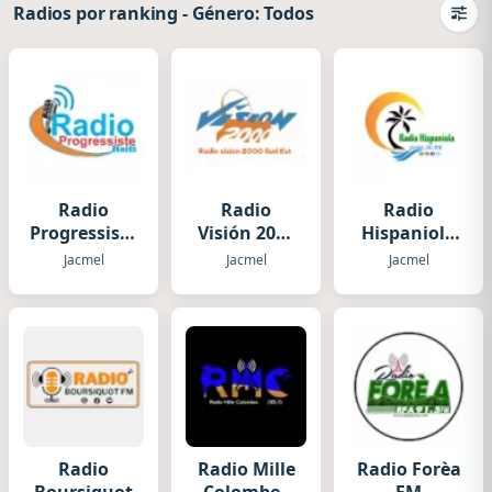
Radios por ranking
-
Género: Todos
Camb
Radio
Radio
Radio
Progressiste
Visión 2000
Hispaniola
D`Haïti
Sud Est.
Jacmel
Jacmel
Jacmel
Jacmel
Radio
Radio Mille
Radio Forèa