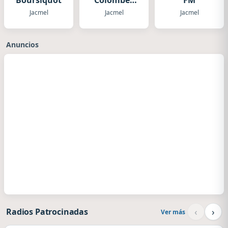
Boursiquot
Colombes
FM
FM
Jacmel
Jacmel
Jacmel
Anuncios
‹
›
Radios Patrocinadas
Ver más