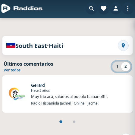
en Raddios
Radios de South East · Haiti
·
South East
Haiti
Busca
Últimos comentarios
2
1
Ver todos
Gerard
Hace 3 años
Muy frío acá, saludos al pueblo haitiano!!!!.
Radio Hispaniola Jacmel · Online · Jacmel