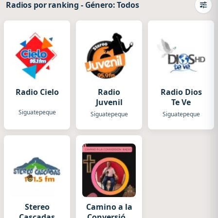
Radios por ranking
-
Género: Todos
Camb
Radio Cielo
Radio
Radio Dios
Juvenil
Te Ve
Siguatepeque
Siguatepeque
Siguatepeque
Stereo
Camino a la
Cascadas
Conversión