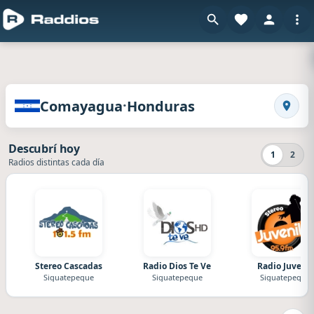
en Raddios
Radios de Comayagua · Honduras
·
Comayagua
Honduras
Busca
Descubrí hoy
1
2
Radios distintas cada día
Stereo Cascadas
Radio Dios Te Ve
Radio Juvenil
Siguatepeque
Siguatepeque
Siguatepeque