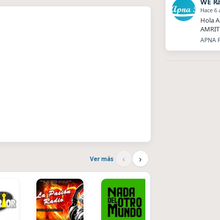
WE Ra
Hace 6 
Hola A
AMRIT
APNA F
‹
›
Ver más