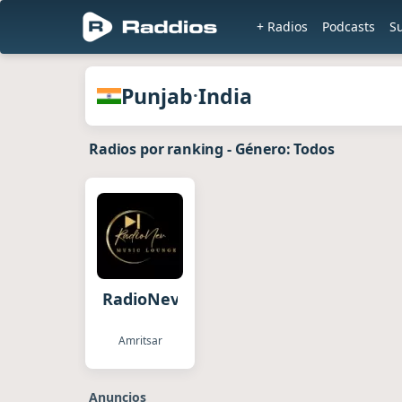
+ Radios
Podcasts
S
en Raddios
Radios de Punjab · India
Punjab
India
·
Radios por ranking
-
Género: Todos
RadioNev
Amritsar
Anuncios