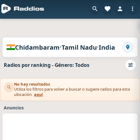
e
Radios de Chidambaram · Tamil Nadu · India
·
·
Chidambaram
Tamil Nadu
India
Busca
Radios por ranking
-
Género: Todos
Camb
No hay resultados
Utiliza los filtros para volver a buscar o sugiere radios para esta
ubicación
aquí
Anuncios