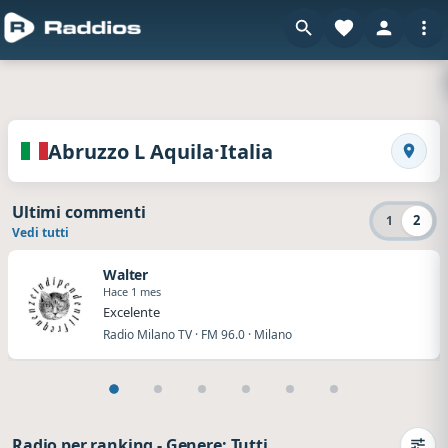
en Raddios
Radio dell Abruzzo L Aquila · Italia
·
Abruzzo L Aquila
Italia
Ricerc
Ultimi commenti
2
1
Vedi tutti
Walter
Hace 1 mes
Excelente
Radio Milano TV · FM 96.0 · Milano
Radio per ranking
-
Genere: Tutti