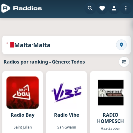
en Raddios
Radios de Malta · Malta
·
Malta
Malta
Busca
Radios por ranking
-
Género: Todos
Camb
Radio Bay
Radio Vibe
RADIO
HOMPESCH
Saint Julian
San Gwann
Haz-Zabbar