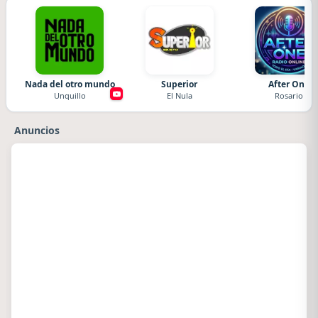
Nada del otro mundo
Superior
After One
Unquillo
El Nula
Rosario
Anuncios