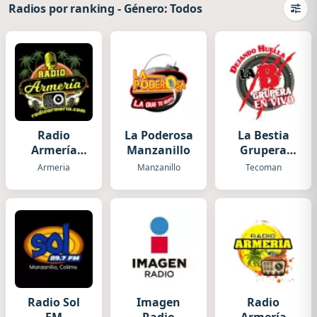
Radios por ranking
-
Género: Todos
Camb
Radio
La Poderosa
La Bestia
Armería
Manzanillo
Grupera
Mexico
Tecoman
Armeria
Manzanillo
Tecoman
Radio Sol
Imagen
Radio