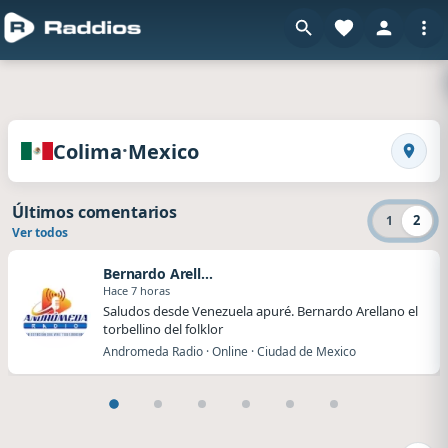
en Raddios
Radios de Colima · Mexico
·
Colima
Mexico
Busca
Últimos comentarios
2
1
Ver todos
Bernardo Arellano
Hace 7 horas
Saludos desde Venezuela apuré. Bernardo Arellano el
torbellino del folklor
Andromeda Radio · Online · Ciudad de Mexico