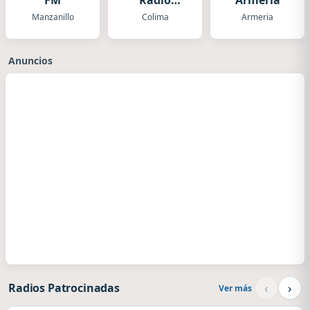
FM
Radio
Armería
Colima
Manzanillo
Colima
Armeria
Anuncios
‹
›
Radios Patrocinadas
Ver más