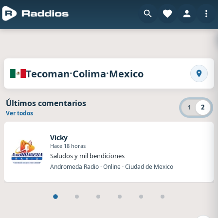
en Raddi
Radios de Tecoman · Colima · Mexico
·
·
Tecoman
Colima
Mexico
Busca
Últimos comentarios
2
1
Ver todos
Vicky
Hace 18 horas
Saludos y mil bendiciones
Andromeda Radio · Online · Ciudad de Mexico