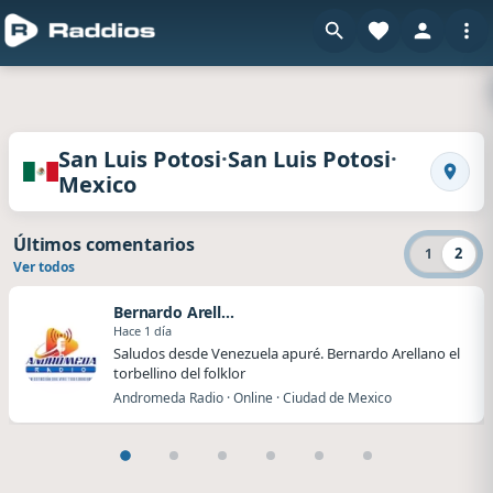
Radios de San Luis Potosi · San Luis Potosi · M
·
·
San Luis Potosi
San Luis Potosi
Mexico
Busca
Últimos comentarios
2
1
Ver todos
Bernardo Arellano
Hace 1 día
Saludos desde Venezuela apuré. Bernardo Arellano el
torbellino del folklor
Andromeda Radio · Online · Ciudad de Mexico