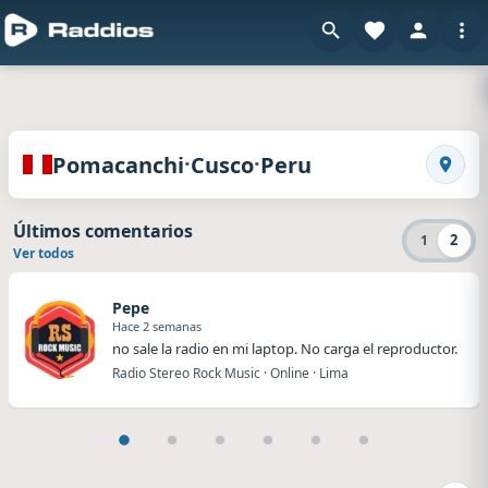
en Raddio
Radios de Pomacanchi · Cusco · Peru
·
·
Pomacanchi
Cusco
Peru
Busca
Últimos comentarios
2
1
Ver todos
Pepe
Hace 2 semanas
no sale la radio en mi laptop. No carga el reproductor.
Radio Stereo Rock Music · Online · Lima