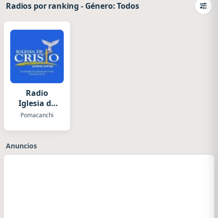
Radios por ranking
-
Género: Todos
Camb
Radio
Iglesia de
Cristo
Pomacanchi
Anuncios