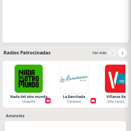
‹
›
Radios Patrocinadas
Ver más
Nada del otro mundo
La Ranchada
Villanos Radi
Unquillo
Córdoba
Villa Carlos Paz
Anuncios