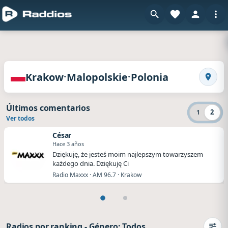
en Ra
Radios de Krakow · Malopolskie · Polonia
·
·
Krakow
Malopolskie
Polonia
Busca
Últimos comentarios
2
1
Ver todos
César
Hace 3 años
Dziękuję, że jesteś moim najlepszym towarzyszem
każdego dnia. Dziękuję Ci
Radio Maxxx · AM 96.7 · Krakow
Radios por ranking
-
Género: Todos