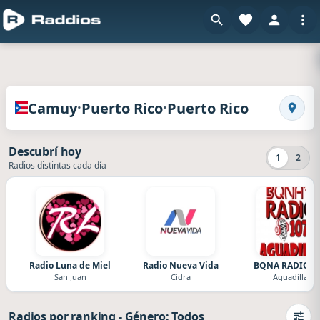
en
Radios de Camuy · Puerto Rico · Puerto Rico
·
·
Camuy
Puerto Rico
Puerto Rico
Busca
Descubrí hoy
1
2
Radios distintas cada día
Radio Luna de Miel
Radio Nueva Vida
BQNA RADIO 1
San Juan
Cidra
Aguadilla
Radios por ranking
-
Género: Todos