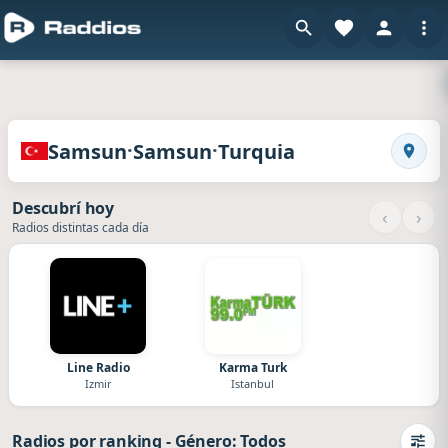
en Raddi
Radios de Samsun · Samsun · Turquia
·
·
Samsun
Samsun
Turquia
Busca
Descubrí hoy
‹
›
Radios distintas cada día
Line Radio
Karma Turk
Izmir
Istanbul
Radios por ranking
-
Género: Todos