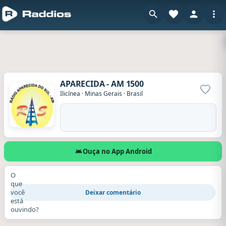
APARECIDA - AM 1500
Adicio
Ilicínea
·
Minas Gerais
·
Brasil
Ouça no App Android
O
que
você
Deixar comentário
está
ouvindo?