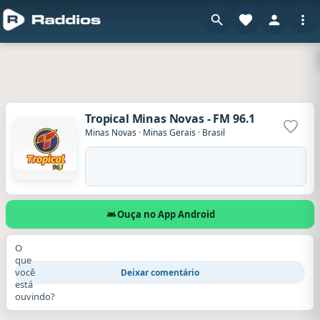
Tropical Minas Novas - FM 96.1
Adicio
Minas Novas
·
Minas Gerais
·
Brasil
Ouça no App Android
O
que
você
Deixar comentário
está
ouvindo?