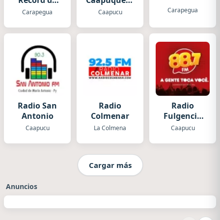
Record de
Caapuqueña
Carapegua
Paraguay
Carapegua
Carapegua
Caapucu
Radio San
Radio
Radio
Antonio
Colmenar
Fulgencio
Yegros
Caapucu
La Colmena
Caapucu
Cargar más
Anuncios