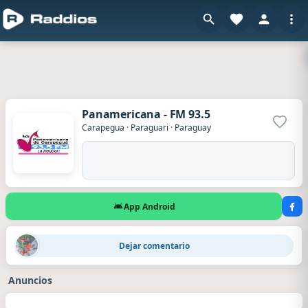
Panamericana - FM 93.5
Agrega
Carapegua
·
Paraguari
·
Paraguay
App Android
Susana
·
Hace 4 días
Dejar comentario
Anuncios