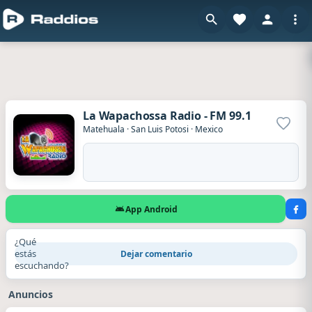
La Wapachossa Radio - FM 99.1
Agrega
Matehuala
·
San Luis Potosi
·
Mexico
App Android
¿Qué
estás
Dejar comentario
escuchando?
Anuncios