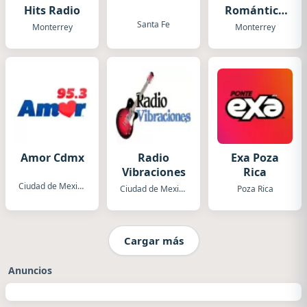
Hits Radio
Romántico
Radio
Santa Fe
Monterrey
Monterrey
Amor Cdmx
Radio
Exa Poza
Vibraciones
Rica
Ciudad de Mexico
Ciudad de Mexico
Poza Rica
Cargar más
Anuncios