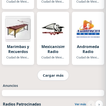
ESNE Radio
Ciudad de Mexico
Ciudad de Mexico
Ciudad de Mexico
La
Guadalupana
XENK
Marimbas y
Mexicanisima
Andromeda
Recuerdos
Radio
Radio
Ciudad de Mexico
Ciudad de Mexico
Ciudad de Mexico
Cargar más
Anuncios
‹
›
Radios Patrocinadas
Ver más