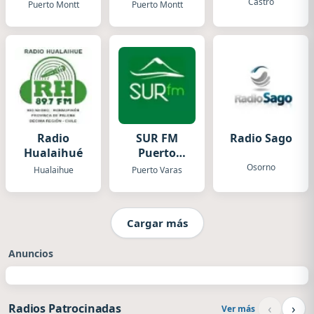
Puerto
Castro
Puerto Montt
Puerto Montt
Mont
Radio
SUR FM
Radio Sago
Hualaihué
Puerto
Varas
Osorno
Hualaihue
Puerto Varas
Cargar más
Anuncios
‹
›
Radios Patrocinadas
Ver más