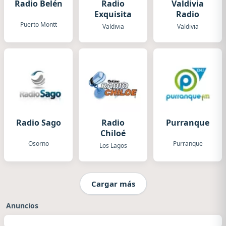
Radio Belén
Radio
Valdivia
Exquisita
Radio
Puerto Montt
Valdivia
Valdivia
Radio Sago
Radio
Purranque
Chiloé
Osorno
Purranque
Los Lagos
Cargar más
Anuncios