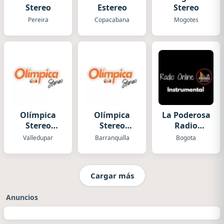
Stereo
Estereo
Stereo
Pereira
Copacabana
Mogotes
Olímpica
Olímpica
La Poderosa
Stereo
Stereo
Radio
Valledupar
Barranquilla
Instrumental
Valledupar
Barranquilla
Bogota
Cargar más
Anuncios