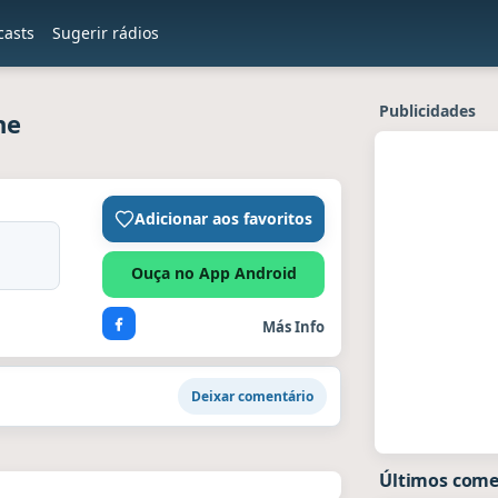
casts
Sugerir rádios
Publicidades
ne
Adicionar aos favoritos
Ouça no App Android
Más Info
Deixar comentário
Últimos comen