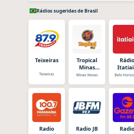
Rádios sugeridas de Brasil
Teixeiras
Tropical
Rádi
Minas
Itatia
Novas
Teixeiras
Minas Novas
Belo Horiz
Radio
Radio JB
Radi