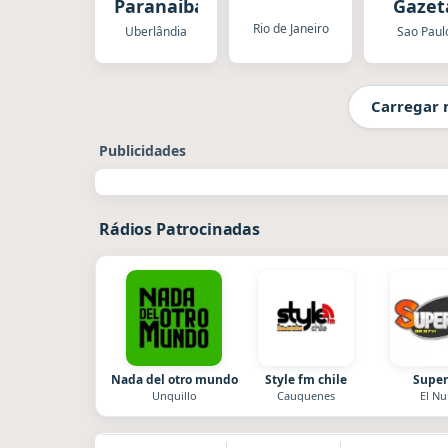
Paranaiba
Gazet
Rio de Janeiro
Uberlândia
Sao Paul
Carregar 
Publicidades
Rádios Patrocinadas
Nada del otro mundo
Style fm chile
Super
Unquillo
Cauquenes
El Nu