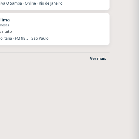
iva O Samba · Online · Rio de Janeiro
 lima
 meses
a noite
litana · FM 98.5 · Sao Paulo
Ver mais
After One
La Pasión Radio
Rosario
Los Angeles