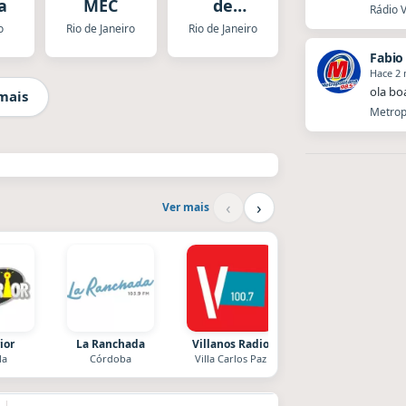
a
MEC
de
Rádio V
Janeiro
o
Rio de Janeiro
Rio de Janeiro
Fabio
Hace 2
ola bo
mais
Metropo
‹
›
Ver mais
ior
La Ranchada
Villanos Radio
Radio La Chukara
la
Córdoba
Villa Carlos Paz
Santa Juana