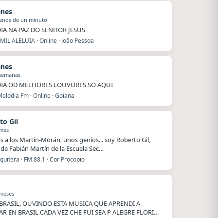
enes
enos de un minuto
IA NA PAZ DO SENHOR JESUS
MIL ALELUIA · Online · João Pessoa
enes
 semanas
IA OD MELHORES LOUVORES SO AQUI
elodia Fm · Online · Goiana
to Gil
 mes
s a los Martin-Morán, unos genios... soy Roberto Gil,
de Fabián Martín de la Escuela Sec…
uitera · FM 88.1 · Cor Procopio
 meses
BRASIL, OUVINDO ESTA MUSICA QUE APRENDI A
AR EN BRASIL CADA VEZ CHE FUI SEA P ALEGRE FLORI…