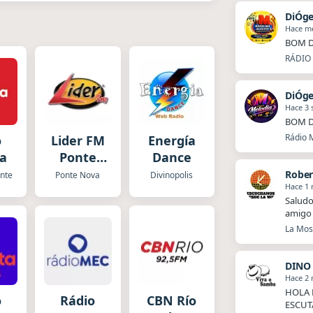
DiÓg
Hace m
BOM D
RÁDIO 
DiÓg
Hace 3
BOM D
Rádio M
o
Lider FM
Energía
ia
Ponte
Dance
Nova
Rober
onte
Ponte Nova
Divinopolis
Hace 1
Saludo
amigo 
La Mosq
DINO
Hace 2
HOLA 
o
Rádio
CBN Río
ESCUT