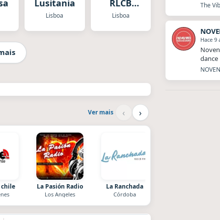
sa
Lusitania
RLCB
The Vib
Tuga
Lisboa
Lisboa
NOVE
Hace 9 
Novent
mais
dance 
NOVENT
‹
›
Ver mais
 chile
La Pasión Radio
La Ranchada
Superior
nes
Los Angeles
Córdoba
El Nula