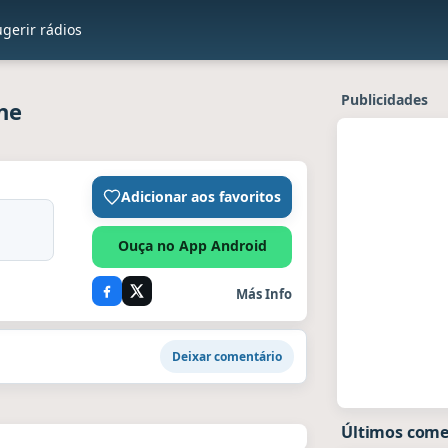
gerir rádios
Publicidades
ne
Adicionar aos favoritos
Ouça no App Android
Más Info
Deixar comentário
Últimos come