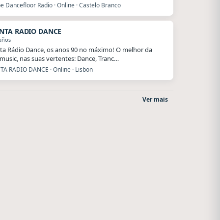
e Dancefloor Radio · Online · Castelo Branco
NTA RADIO DANCE
años
a Rádio Dance, os anos 90 no máximo! O melhor da
music, nas suas vertentes: Dance, Tranc…
A RADIO DANCE · Online · Lisbon
Ver mais
Radio La Chukara
After One
Santa Juana
Rosario