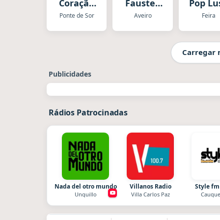
Coração
Faustex
Pop Lu
Do
Party 2
Ponte de Sor
Aveiro
Feira
Alentejo
Carregar 
Publicidades
Rádios Patrocinadas
Nada del otro mundo
Villanos Radio
Style fm
Unquillo
Villa Carlos Paz
Cauque