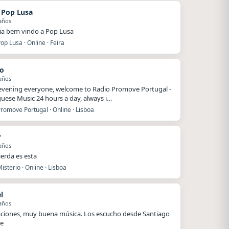
 Pop Lusa
años
a bem vindo a Pop Lusa
op Lusa · Online · Feira
lo
años
vening everyone, welcome to Radio Promove Portugal -
uese Music 24 hours a day, always i…
romove Portugal · Online · Lisboa
r
años
erda es esta
isterio · Online · Lisboa
l
años
taciones, muy buena música. Los escucho desde Santiago
le