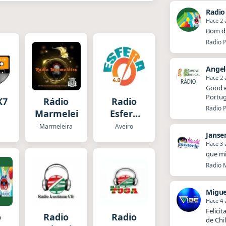
Radio
Hace 2 
Bom di
Radio P
Ange
Hace 2 
Good e
Portug
K7
Rádio
Radio
Radio P
Marmeleira
Esfera
4.0
Marmeleira
Aveiro
Janse
Hace 3 
que mi
Radio M
Migue
Hace 4 
Felici
o
Radio
Radio
de Chi