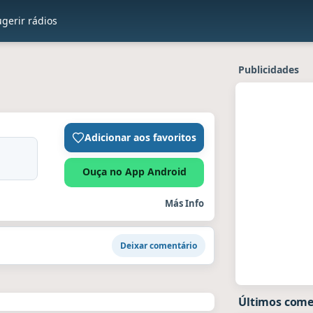
gerir rádios
Publicidades
Adicionar aos favoritos
Ouça no App Android
Más Info
Deixar comentário
Últimos come