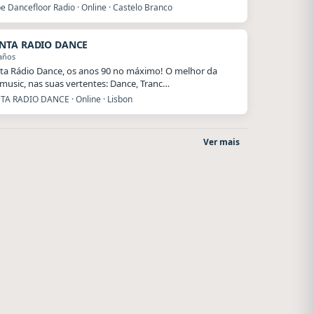
e Dancefloor Radio · Online · Castelo Branco
NTA RADIO DANCE
años
a Rádio Dance, os anos 90 no máximo! O melhor da
music, nas suas vertentes: Dance, Tranc…
A RADIO DANCE · Online · Lisbon
Ver mais
Radio La Chukara
Nada del otro mundo
Santa Juana
Unquillo