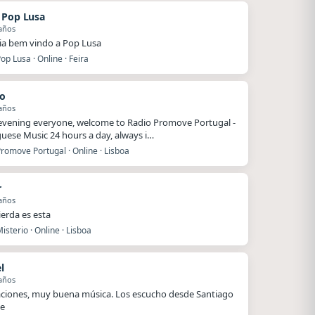
 Pop Lusa
años
a bem vindo a Pop Lusa
op Lusa · Online · Feira
lo
años
vening everyone, welcome to Radio Promove Portugal -
uese Music 24 hours a day, always i…
romove Portugal · Online · Lisboa
r
años
erda es esta
isterio · Online · Lisboa
l
años
taciones, muy buena música. Los escucho desde Santiago
le