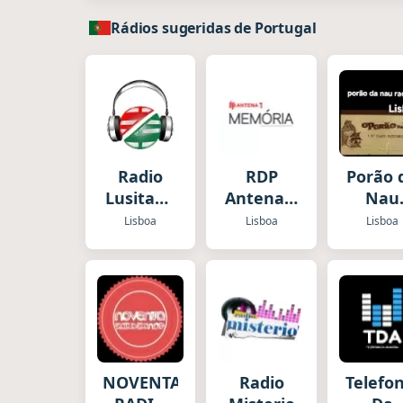
Rádios sugeridas de Portugal
Radio
RDP
Porão 
Lusitana
Antena 1
Nau
CB
Memoria
Radi
Lisboa
Lisboa
Lisboa
NOVENTA
Radio
Telefon