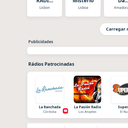
RADIO
Misterio
Da
DANCE
Amado
Lisbon
Lisboa
Amador
Carregar 
Publicidades
Rádios Patrocinadas
La Ranchada
La Pasión Radio
Super
Córdoba
Los Angeles
El Nu