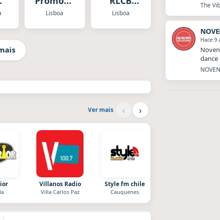
Promove
RLCB
The Vib
ra
Portugal
Tuga
a
Lisboa
Lisboa
NOVE
Hace 9 
mais
Novent
dance 
NOVENT
‹
›
Ver mais
ior
Villanos Radio
Style fm chile
After One
la
Villa Carlos Paz
Cauquenes
Rosario