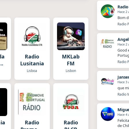
Radio
Hace 2 
Bom di
Radio P
Ange
Hace 2 
Good e
Portug
da
Radio
MKLab
Radio P
Lusitania
FM
o
Lisboa
Lisbon
Janse
Hace 3 
que mi
Radio M
Migue
Hace 4 
Felici
ia
Radio
Radio
de Chi