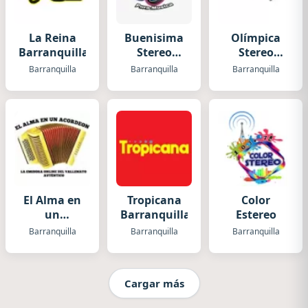
La Reina
Buenisima
Olímpica
Barranquilla
Stereo
Stereo
(Barranquilla)
Barranquilla
Barranquilla
Barranquilla
Barranquilla
El Alma en
Tropicana
Color
un
Barranquilla
Estereo
Acordeón
Barranquilla
Barranquilla
Barranquilla
Cargar más