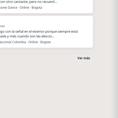
 con otro cantante, pero no recuerd…
ione Dance · Online · Bogota
 mes
lgo con la señal en el esterior porque siempre está
ada y más cuando son las eleccio…
acional Colombia · Online · Bogota
Ver más
Villanos Radio
Style fm chile
Villa Carlos Paz
Cauquenes