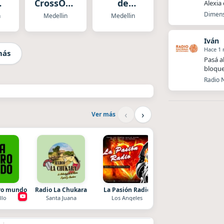
CrossOver
de
Alexia
uia
FM
Acordeón
Dimens
n
Medellin
Medellin
Iván
Hace 1
más
Pasá a
bloque
Radio N
‹
›
Ver más
tro mundo
Radio La Chukara
La Pasión Radio
La Ranchada
llo
Santa Juana
Los Angeles
Córdoba