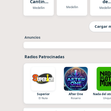
Cantina
de
Radio
Antioq
Medellin
Medellin
Medelli
Cargar 
Anuncios
Radios Patrocinadas
Superior
After One
Nada del o
El Nula
Rosario
Unqui