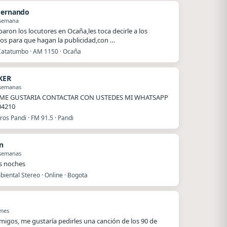
Hernando
 semana
baron los locutores en Ocaña,les toca decirle a los
os para que hagan la publicidad,con …
Catatumbo · AM 1150 · Ocaña
KER
 semanas
ME GUSTARIA CONTACTAR CON USTEDES MI WHATSAPP
04210
os Pandi · FM 91.5 · Pandi
n
 semanas
s noches
iental Stereo · Online · Bogota
 mes
migos, me gustaría pedirles una canción de los 90 de