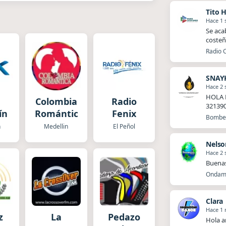
Tito 
Hace 1
Se aca
costeñ
Radio 
SNAY
Hace 2
HOLA 
Colombia
Radio
32139
ín
Romántica
Fenix
Bomber
n
Medellin
El Peñol
Nelso
Hace 2
Buena
Ondamb
Clara
Hace 1
z
La
Pedazo
Hola a