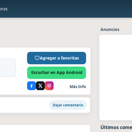
oras
Anuncios
Agregar a favoritas
Escuchar en App Android
Más Info
Dejar comentario
Últimos come