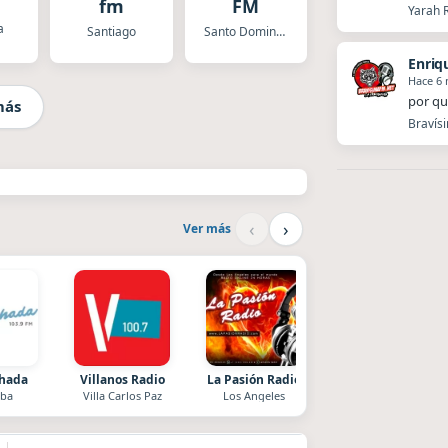
fm
FM
Yarah 
a
Santiago
Santo Domingo
Enriq
Hace 6
por qu
más
Bravísi
‹
›
Ver más
chada
Villanos Radio
La Pasión Radio
After One
ba
Villa Carlos Paz
Los Angeles
Rosario