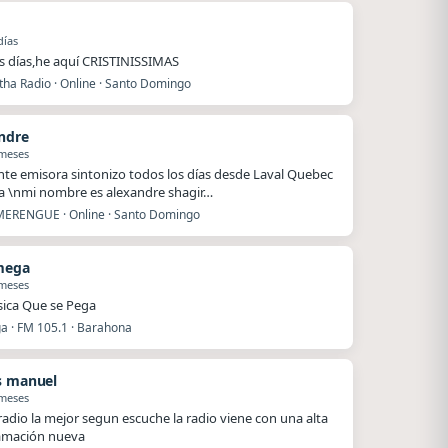
días
 días,he aquí CRISTINISSIMAS
ha Radio · Online · Santo Domingo
ndre
 meses
nte emisora sintonizo todos los días desde Laval Quebec
 \nmi nombre es alexandre shagir…
ERENGUE · Online · Santo Domingo
mega
 meses
ica Que se Pega
a · FM 105.1 · Barahona
s manuel
 meses
radio la mejor segun escuche la radio viene con una alta
amación nueva