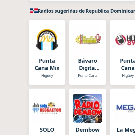
Radios sugeridas de Republica Dominica
Punta
Bávaro
Punt
Cana Mix
Digital
Cana
Radio
Hits
Higüey
Punta Cana
Higüey
SOLO
Dembow
La Me