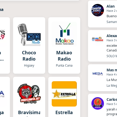
Alan
na
Hace 2 
Buenos
Samant
Alexa
Hace 3
excele
Canada
a
Choco
Makao
SOLO M
Radio
Radio
Higüey
Punta Cana
Mas 
Hace 4
La Mus
La Meg
Carlo
Hace 5
yarah 
ga
Bravísima
Estrella
progr