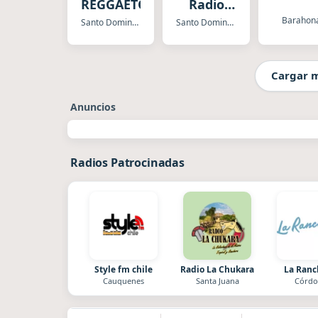
REGGAETON
Radio
Regueton
Barahon
Santo Domingo
Santo Domingo
24/7
Cargar 
Anuncios
Radios Patrocinadas
Style fm chile
Radio La Chukara
La Ran
Cauquenes
Santa Juana
Córdo