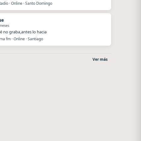
Radio · Online · Santo Domingo
ue
 meses
é no graba,antes lo hacia
ma fm · Online · Santiago
Ver más
Nada del otro mundo
Superior
Unquillo
El Nula