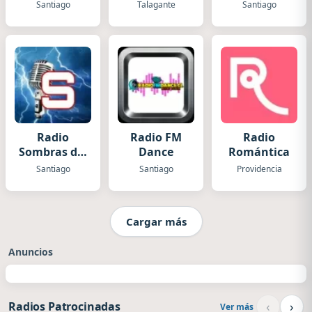
Santiago
Talagante
Santiago
Radio
Radio FM
Radio
Sombras del
Dance
Romántica
Ayer
Santiago
Santiago
Providencia
Cargar más
Anuncios
‹
›
Radios Patrocinadas
Ver más