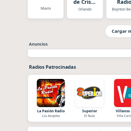
de Cristo
Radi
Radio
Sout
Miami
Orlando
Boynton Be
Florid
Cargar 
Anuncios
Radios Patrocinadas
La Pasión Radio
Superior
Villanos
Los Angeles
El Nula
Villa Carl