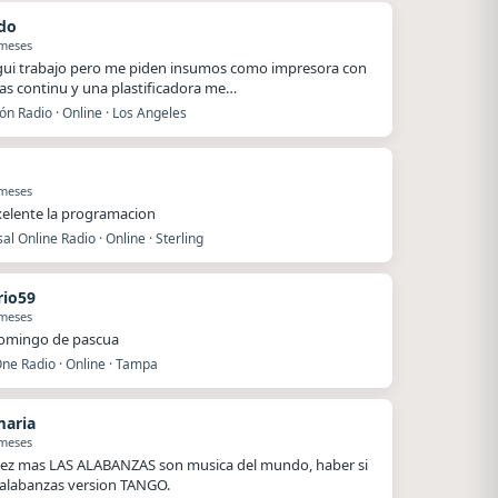
do
 meses
egui trabajo pero me piden insumos como impresora con
as continu y una plastificadora me…
ón Radio · Online · Los Angeles
 meses
xelente la programacion
al Online Radio · Online · Sterling
io59
 meses
domingo de pascua
ne Radio · Online · Tampa
maria
 meses
ez mas LAS ALABANZAS son musica del mundo, haber si
alabanzas version TANGO.