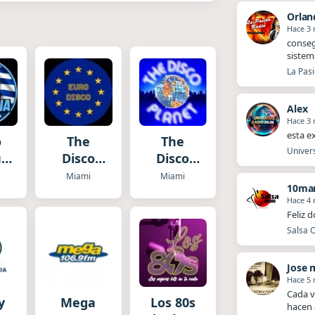
Orlan
Hace 3
​​cons
sistem
La Pasi
Alex
Hace 3
esta e
o
The
The
Univers
ua
Disco
Disco
Paradise
Planet
Miami
Miami
10mar
- Euro
Hace 4
Disco
Feliz 
Salsa O
Jose 
Hace 5
Cada v
y
Mega
Los 80s
hacen 