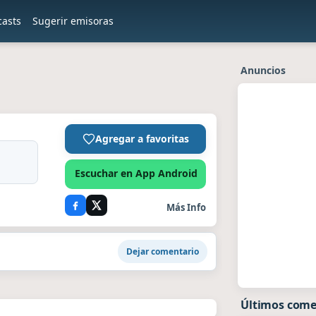
casts
Sugerir emisoras
Anuncios
Agregar a favoritas
Escuchar en App Android
Más Info
Dejar comentario
Últimos come