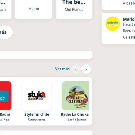
o
The best
Alos Pi
h
of classic
Miami
ach
Mid Florida
a
rock
Mario
Hace 5
llevo 
más
Celeste
‹
›
Ver más
 Radio
Style fm chile
Radio La Chukara
La Ranchada
os Paz
Cauquenes
Santa Juana
Córdoba