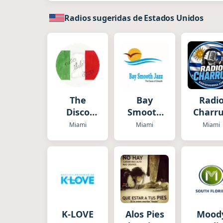
Radios sugeridas de Estados Unidos
The
Bay
Radi
Disco
Smooth
Charr
Paradise
Jazz
USA
Miami
Miami
Miami
- Italo
Disco
K-LOVE
Alos Pies
Mood