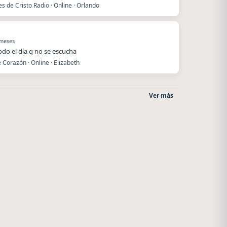
es de Cristo Radio · Online · Orlando
 meses
todo el día q no se escucha
 Corazón · Online · Elizabeth
Ver más
After One
Nada del otro mundo
Rosario
Unquillo