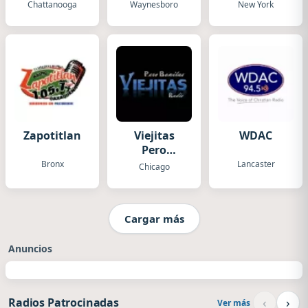
Live
Chattanooga
Waynesboro
New York
Zapotitlan
Viejitas
WDAC
Pero
Bonitas
Bronx
Lancaster
Chicago
Radio
Cargar más
Anuncios
‹
›
Radios Patrocinadas
Ver más