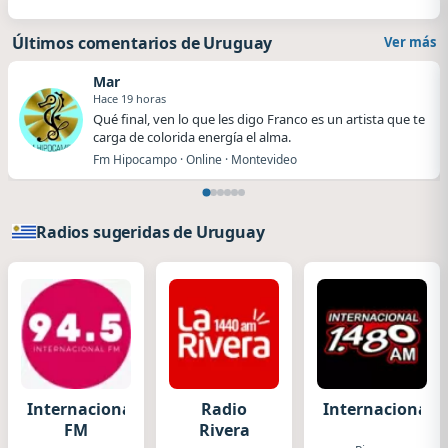
Últimos comentarios de Uruguay
Ver más
Mar
Hace 19 horas
Qué final, ven lo que les digo Franco es un artista que te
carga de colorida energía el alma.
Fm Hipocampo · Online · Montevideo
Radios sugeridas de Uruguay
Internacional
Radio
Internacional
FM
Rivera