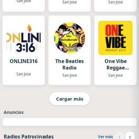
San Jose
San Jose
San Jose
ONLINE316
The Beatles
One Vibe
Radio
Reggae
Station
San Jose
San Jose
San Jose
Cargar más
Anuncios
‹
›
Radios Patrocinadas
Ver más