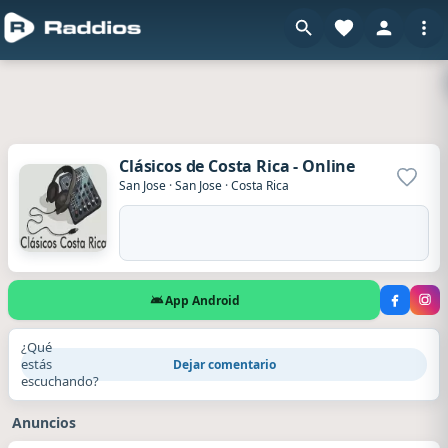
Clásicos de Costa Rica - Online
Agrega
San Jose
·
San Jose
·
Costa Rica
App Android
¿Qué
estás
Dejar comentario
escuchando?
Anuncios