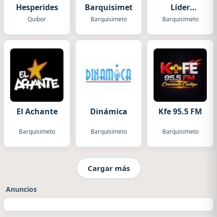
Hesperides
Barquisimeto
Líder
Barquisimeto
Quibor
Barquisimeto
Barquisimeto
El Achante
Dinámica
Kfe 95.5 FM
Barquisimeto
Barquisimeto
Barquisimeto
Cargar más
Anuncios