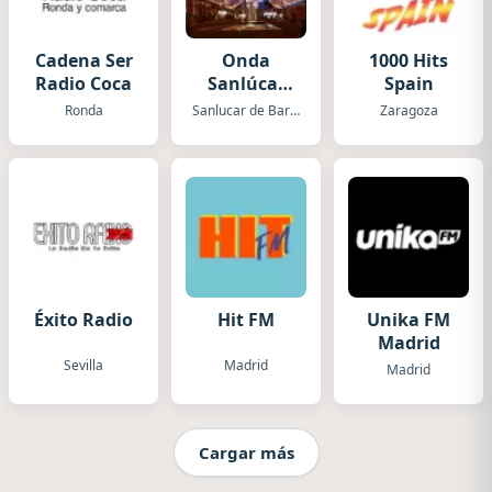
Cadena Ser
Onda
1000 Hits
Radio Coca
Sanlúcar
Spain
Rtv
Ronda
Sanlucar de Barrameda
Zaragoza
Éxito Radio
Hit FM
Unika FM
Madrid
Sevilla
Madrid
Madrid
Cargar más