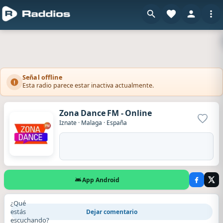
Señal offline
Esta radio parece estar inactiva actualmente.
Zona Dance FM - Online
Agrega
Iznate
·
Malaga
·
España
App Android
¿Qué
estás
Dejar comentario
escuchando?