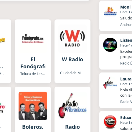
Moni
Hace 1 
Saludo
Androm
Liste
Hace 4 
Excele
progra
El
W Radio
Radio É
a
Fonógrafo
o
Ciudad de Mexico
Ciudad de Mexico
Toluca de Lerdo
Laura
Hace 1
hola t
con la
Radio V
Eduar
Hace 1
o
Boleros,
Radio
saludo