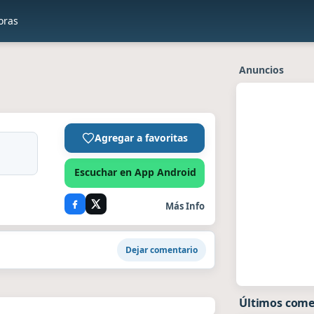
oras
Anuncios
Agregar a favoritas
Escuchar en App Android
Más Info
Dejar comentario
Últimos come