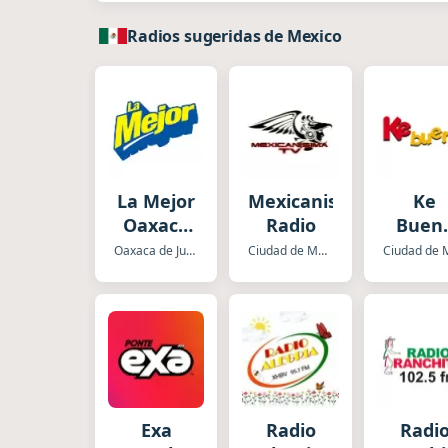
Radios sugeridas de Mexico
La Mejor
Mexicanisima
Ke
Oaxaca
Radio
Buen
de Juarez
Méxic
Oaxaca de Juarez
Ciudad de Mexico
Exa
Radio
Radi