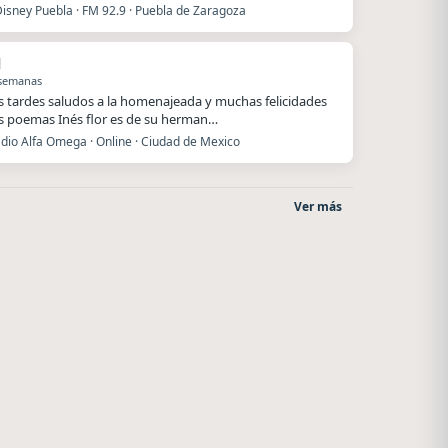
Disney Puebla · FM 92.9 · Puebla de Zaragoza
l
 semanas
 tardes saludos a la homenajeada y muchas felicidades
s poemas Inés flor es de su herman…
dio Alfa Omega · Online · Ciudad de Mexico
Ver más
La Ranchada
Nada del otro mundo
Córdoba
Unquillo