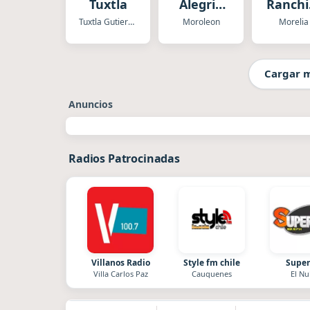
Tuxtla
Alegria
Ranchi
XHBV
Morel
Tuxtla Gutierrez
Moroleon
Morelia
Cargar 
Anuncios
Radios Patrocinadas
Villanos Radio
Style fm chile
Super
Villa Carlos Paz
Cauquenes
El Nu