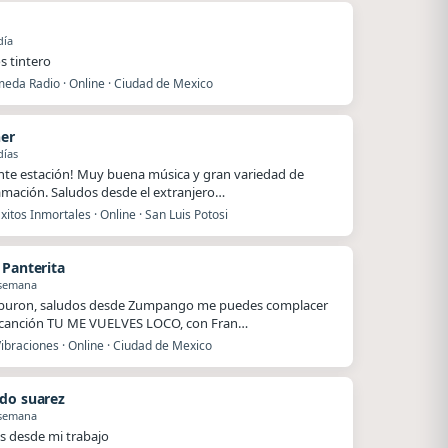
día
s tintero
eda Radio · Online · Ciudad de Mexico
ner
días
nte estación! Muy buena música y gran variedad de
mación. Saludos desde el extranjero…
xitos Inmortales · Online · San Luis Potosi
 Panterita
 semana
iburon, saludos desde Zumpango me puedes complacer
 canción TU ME VUELVES LOCO, con Fran…
ibraciones · Online · Ciudad de Mexico
do suarez
 semana
s desde mi trabajo