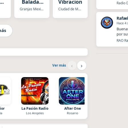
to
Baladas
Vibraciones
Radio 
ia
y Más
Granjas Mexico
Ciudad de Mexico
Rafae
Hace 4
Buenas
más
por su
RAO Ra
‹
›
Ver más
ior
La Pasión Radio
After One
Radio La Chukara
la
Los Angeles
Rosario
Santa Juana