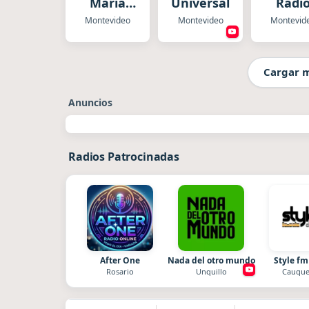
María
Universal
Radi
Uruguay
Nacion
Montevideo
Montevideo
Montevid
Cargar 
Anuncios
Radios Patrocinadas
After One
Nada del otro mundo
Style fm
Rosario
Unquillo
Cauque