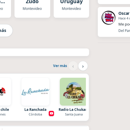
o
Zudo
Uruguay
al
eo
Montevideo
Montevideo
Oscar
Hace 4 
Me pod
más
Del Par
‹
›
Ver más
 chile
La Ranchada
Radio La Chukara
La Pasión Radio
nes
Córdoba
Santa Juana
Los Angeles