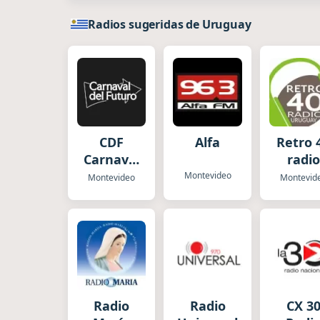
Radios sugeridas de Uruguay
CDF
Alfa
Retro 
Carnaval
radio
del
Urugu
Montevideo
Montevideo
Montevid
Futuro
Radio
Radio
CX 3