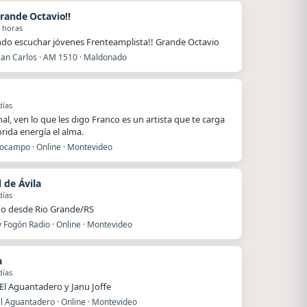
rande Octavio!!
 horas
ndo escuchar jóvenes Frenteamplista!! Grande Octavio
San Carlos · AM 1510 · Maldonado
días
nal, ven lo que les digo Franco es un artista que te carga
orida energía el alma.
ocampo · Online · Montevideo
 de Ávila
días
o desde Rio Grande/RS
 Fogón Radio · Online · Montevideo
a
días
 El Aguantadero y Janu Joffe
l Aguantadero · Online · Montevideo