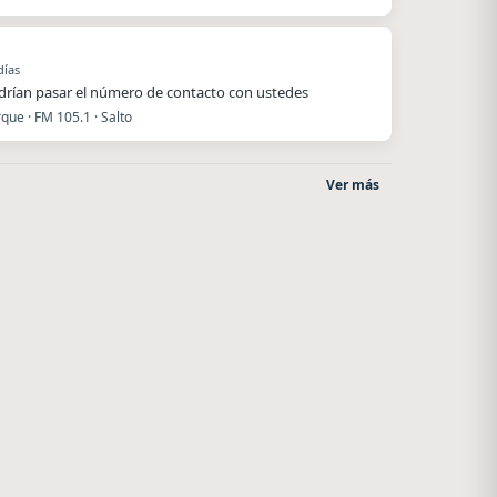
días
rían pasar el número de contacto con ustedes
que · FM 105.1 · Salto
Ver más
Villanos Radio
Superior
Villa Carlos Paz
El Nula