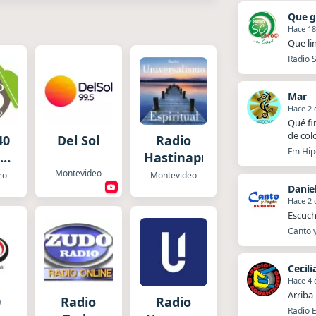
Que g
Hace 18
Que li
Radio 
Mar
Hace 2 
Qué fi
de col
40
Del Sol
Radio
Fm Hip
Hastinapura
ay
Montevideo
eo
Montevideo
Daniel
Hace 2 
Escuch
Canto y
Cecili
Hace 4 
Arriba
0
Radio
Radio
Radio E