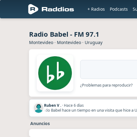
+ Radios
Podcasts
S
Radio Babel - FM 97.1
Montevideo
·
Montevideo
·
Uruguay
¿Problemas para reproducir?
Ruben V .
·
Hace 6 días
o Amigo me la recomendo Babel hace un tiempo en una visita que hice a Uru
Anuncios