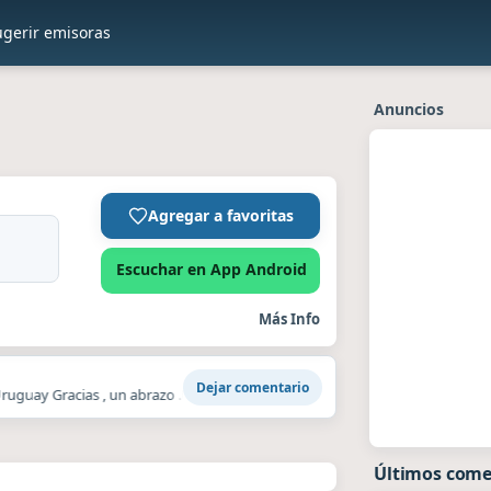
ugerir emisoras
Anuncios
Agregar a favoritas
Escuchar en App Android
Más Info
Dejar comentario
guay Gracias , un abrazo .
Un viejo Amigo me la recomendo Babel hace un ti
Últimos come