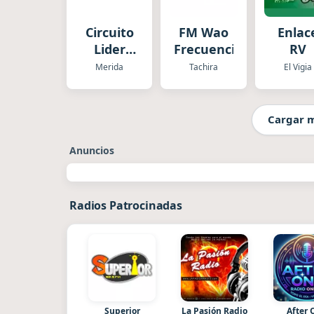
Circuito
FM Wao
Enlac
Lider
Frecuencia
RV
Mérida
Merida
Tachira
El Vigia
Cargar 
Anuncios
Radios Patrocinadas
Superior
La Pasión Radio
After 