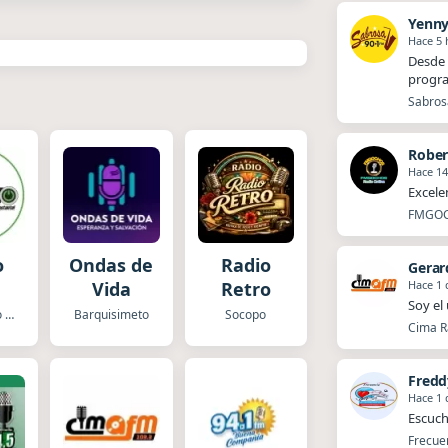
Yenn
Hace 5 
Desde 
progr
Sabros
Rober
Hace 14
Excele
FMGOCH
o
Ondas de
Radio
Gerar
Hace 1 
Vida
Retro
Soy el
San Antonio de Los Altos
Barquisimeto
Socopo
Cima R
Fred
Hace 1 
Escuch
Frecue