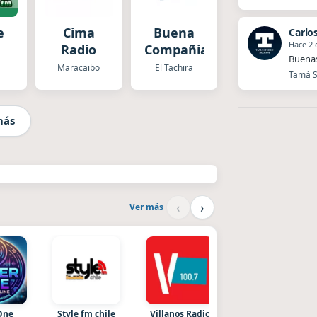
e
Cima
Buena
Carlo
Hace 2 
Radio
Compañia
Buenas
Maracaibo
El Tachira
Tamá St
más
‹
›
Ver más
One
Style fm chile
Villanos Radio
Nada del otro mund