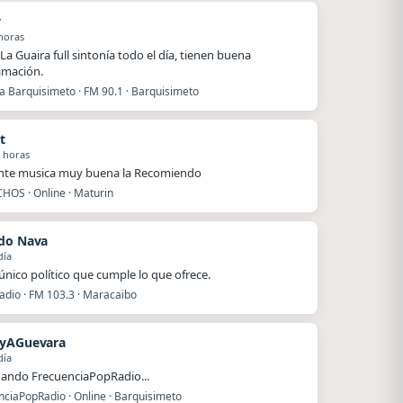
y
horas
La Guaira full sintonía todo el día, tienen buena
amación.
a Barquisimeto · FM 90.1 · Barquisimeto
t
 horas
nte musica muy buena la Recomiendo
OS · Online · Maturin
do Nava
día
 único político que cumple lo que ofrece.
adio · FM 103.3 · Maracaibo
dyAGuevara
día
ando FrecuenciaPopRadio...
nciaPopRadio · Online · Barquisimeto