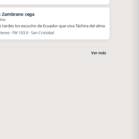
s Zambrano cega
días
 tardes los escucho de Ecuador que viva Táchira del alma
ereo · FM 103.9 · San Cristobal
Ver más
o
La Ranchada
Radio La Chukara