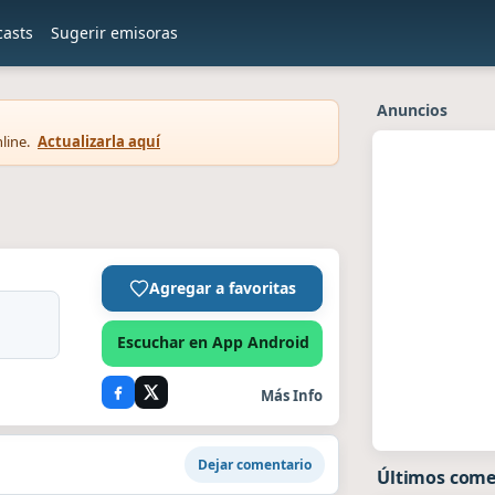
casts
Sugerir emisoras
Anuncios
line.
Actualizarla aquí
Agregar a favoritas
Escuchar en App Android
Más Info
Dejar comentario
Últimos come