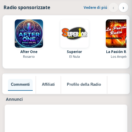
‹
›
Radio sponsorizzate
Vedere di piú
After One
Superior
La Pasión Radi
Rosario
El Nula
Los Angeles
Commenti
Affiliati
Profilo della Radio
Annunci