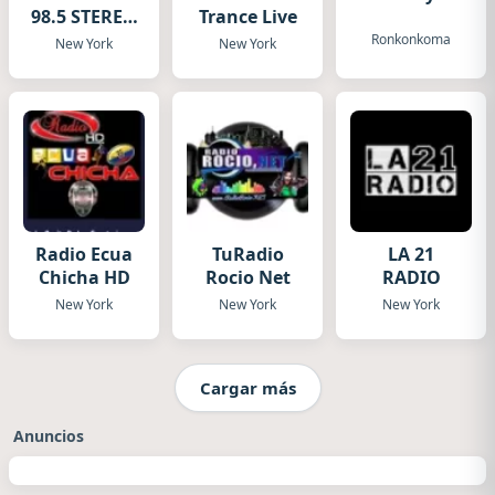
98.5 STEREO
Trance Live
Live
Ronkonkoma
New York
New York
Radio Ecua
TuRadio
LA 21
Chicha HD
Rocio Net
RADIO
New York
New York
New York
Cargar más
Anuncios