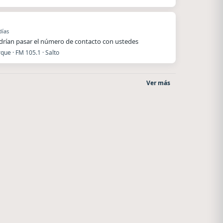
días
rían pasar el número de contacto con ustedes
que · FM 105.1 · Salto
Ver más
Villanos Radio
La Pasión Radio
Villa Carlos Paz
Los Angeles