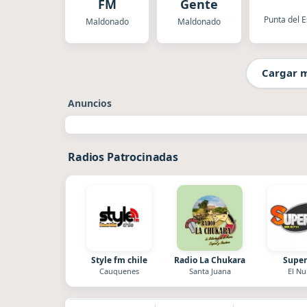
FM
Gente
Punta del E
Maldonado
Maldonado
Cargar 
Anuncios
Radios Patrocinadas
Style fm chile
Radio La Chukara
Super
Cauquenes
Santa Juana
El Nu