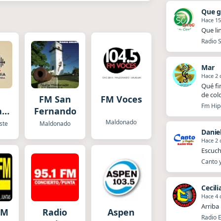
Que g
Hace 15
Que li
Radio 
Mar
Hace 2 
Qué fi
de col
FM San
FM Voces
Fm Hip
a
Fernando
a
Maldonado
ste
Maldonado
Daniel
Hace 2 
Escuch
Canto y
Cecili
Hace 4 
Arriba
FM
Radio
Aspen
Radio E