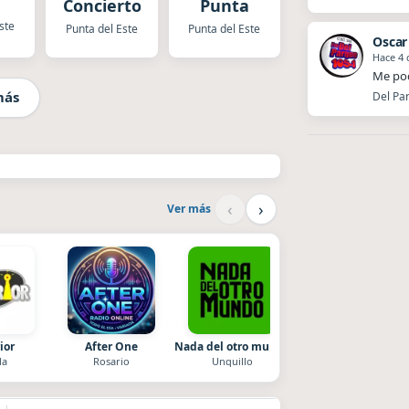
Concierto
Punta
ste
Punta del Este
Punta del Este
Oscar
Hace 4 
Me pod
más
Del Par
‹
›
Ver más
ior
After One
Nada del otro mundo
La Ranchada
la
Rosario
Unquillo
Córdoba