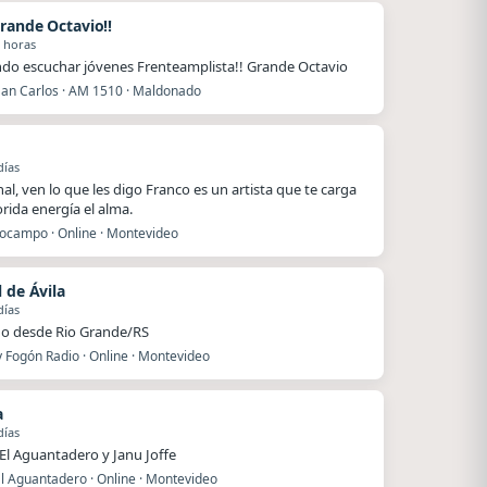
rande Octavio!!
 horas
ndo escuchar jóvenes Frenteamplista!! Grande Octavio
San Carlos · AM 1510 · Maldonado
días
nal, ven lo que les digo Franco es un artista que te carga
orida energía el alma.
ocampo · Online · Montevideo
 de Ávila
días
o desde Rio Grande/RS
 Fogón Radio · Online · Montevideo
a
días
 El Aguantadero y Janu Joffe
l Aguantadero · Online · Montevideo