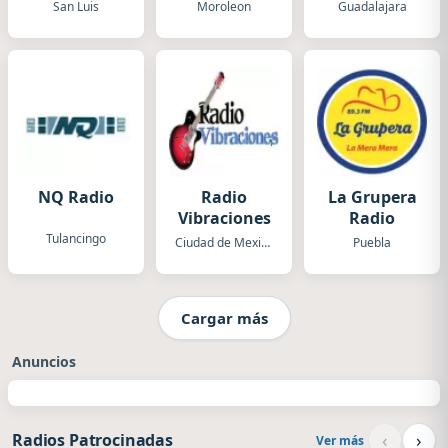
XHBV
San Luis
Moroleon
Guadalajara
NQ Radio
Radio
La Grupera
Vibraciones
Radio
Tulancingo
Ciudad de Mexico
Puebla
Cargar más
Anuncios
‹
›
Radios Patrocinadas
Ver más