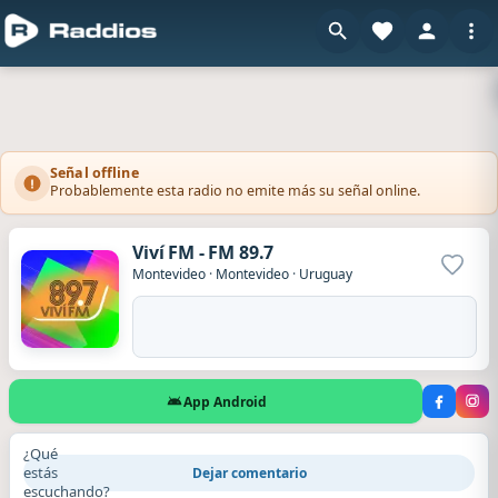
Señal offline
Probablemente esta radio no emite más su señal online.
Viví FM - FM 89.7
Agrega
Montevideo
·
Montevideo
·
Uruguay
App Android
¿Qué
estás
Dejar comentario
escuchando?