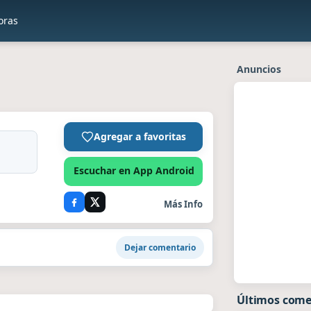
oras
Anuncios
Agregar a favoritas
Escuchar en App Android
Más Info
Dejar comentario
Últimos come