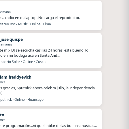
 semana
e la radio en mi laptop. No carga el reproductor.
tereo Rock Music · Online · Lima
 jose quispe
 semanas
te mix DJ se escucha casi las 24 horas, está bueno ,lo
o en mi bodega acá en Santa Anit…
mperio Solar · Online · Cusco
tiam freddyevich
 mes
 gracias, Sputnick ahora celebra julio, la independencia
rú
putnick · Online · Huancayo
to
 mes
nte programación...ni que hablar de las buenas músicas...