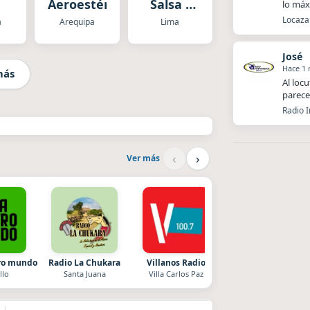
Aeroestéreo
Salsa -
lo má
Calle
Locaza 
a
Arequipa
Lima
Latina
José
Hace 1
más
Al loc
parece
Radio 
‹
›
Ver más
tro mundo
Radio La Chukara
Villanos Radio
Style fm chile
llo
Santa Juana
Villa Carlos Paz
Cauquenes