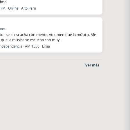
ximo
FM · Online · Alto Peru
 mes
utor se le escucha con menos volumen que la música. Me
 que la música se escucha con muy…
Independencia · AM 1550 · Lima
Ver más
After One
La Pasión Radio
Rosario
Los Angeles