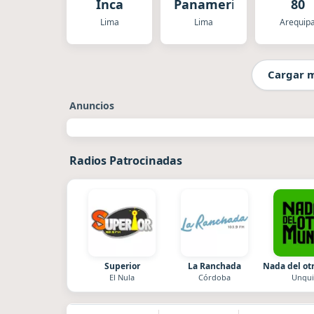
Inca
Panamericana
80
Lima
Lima
Arequip
Cargar 
Anuncios
Radios Patrocinadas
Superior
La Ranchada
Nada del o
El Nula
Córdoba
Unqui