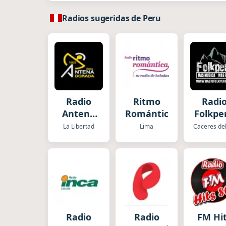
Radios sugeridas de Peru
Radio
Ritmo
Radi
Antena
Romántica
Folkpe
Dorada
La Libertad
Lima
Radio
Radio
FM Hi