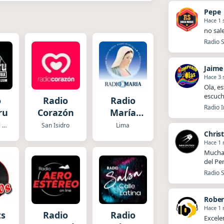
Pepe
Hace 1
no sal
Radio S
Jaime
Hace 3
Ola, es
escuch
o
Radio
Radio
Radio I
ru
Corazón
María
Perú
Caceres del Peru
San Isidro
Lima
Chris
Hace 1
Muchas
del Pe
Radio S
Rober
Hace 1
ts
Radio
Radio
Excele