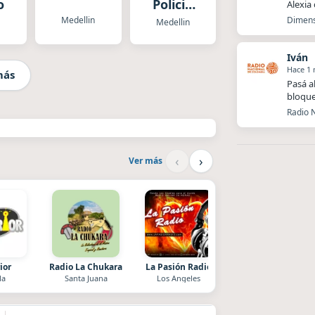
o
Policia
Alexia
Nacional
Medellin
Dimens
Medellin
Medellin
Iván
Hace 1
más
Pasá a
bloque
Radio N
‹
›
Ver más
ior
Radio La Chukara
La Pasión Radio
Style fm chile
la
Santa Juana
Los Angeles
Cauquenes