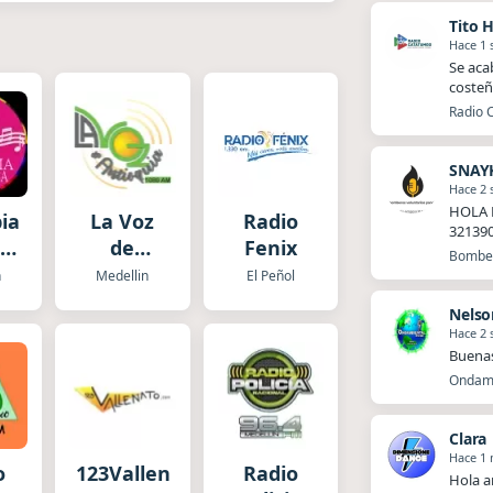
Tito 
Hace 1
Se aca
costeñ
Radio 
SNAY
Hace 2
HOLA 
ia
La Voz
Radio
32139
de
Fenix
Bomber
Antioquia
n
Medellin
El Peñol
Nelso
Hace 2
Buena
Ondamb
Clara
Hace 1
o
123Vallenato.com
Radio
Hola a