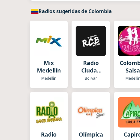
Radios sugeridas de Colombia
Mix
Radio
Colomb
Medellín
Ciudad
Salsa
Bolivar
Rosa
Medellin
Bolivar
Medelli
RCB
Radio
Olímpica
Capir