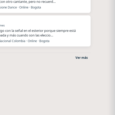
 con otro cantante, pero no recuerd…
ione Dance · Online · Bogota
 mes
lgo con la señal en el esterior porque siempre está
ada y más cuando son las eleccio…
acional Colombia · Online · Bogota
Ver más
After One
Villanos Radio
Rosario
Villa Carlos Paz