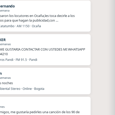
Hernando
 semana
baron los locutores en Ocaña,les toca decirle a los
os para que hagan la publicidad,con …
Catatumbo · AM 1150 · Ocaña
KER
 semanas
ME GUSTARIA CONTACTAR CON USTEDES MI WHATSAPP
04210
os Pandi · FM 91.5 · Pandi
n
 semanas
s noches
iental Stereo · Online · Bogota
 mes
migos, me gustaría pedirles una canción de los 90 de