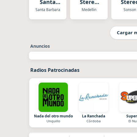
Santa
Stereo
Stere
Bárbara
Medellín
Santa Barbara
Medellin
Sonson
Cargar 
Anuncios
Radios Patrocinadas
Nada del otro mundo
La Ranchada
Super
Unquillo
Córdoba
El Nu