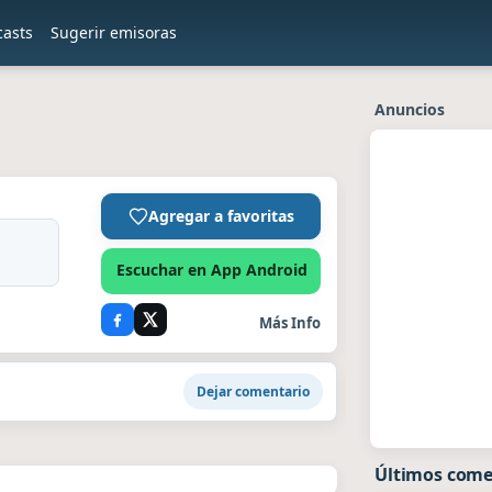
casts
Sugerir emisoras
Anuncios
Agregar a favoritas
Escuchar en App Android
Más Info
Dejar comentario
Últimos come