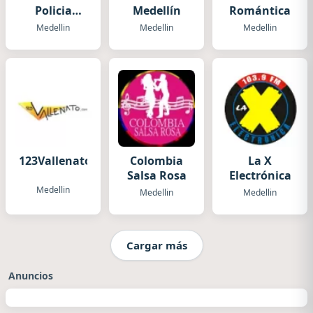
Policia
Medellín
Romántica
Nacional
Medellin
Medellin
Medellin
Medellin
123Vallenato.com
Colombia
La X
Salsa Rosa
Electrónica
Medellin
Medellin
Medellin
Cargar más
Anuncios