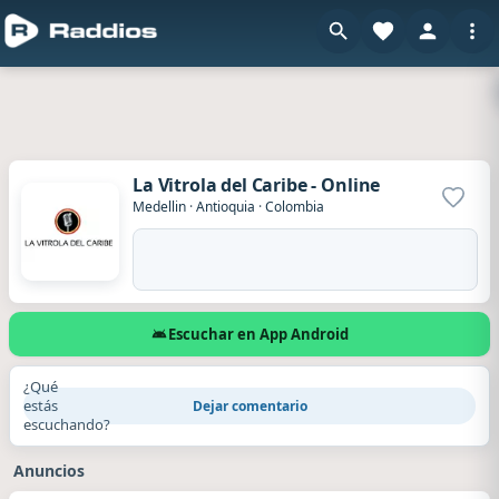
La Vitrola del Caribe - Online
Agrega
Medellin
·
Antioquia
·
Colombia
Escuchar en App Android
¿Qué
estás
Dejar comentario
escuchando?
Anuncios