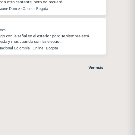
 con otro cantante, pero no recuerd…
ione Dance · Online · Bogota
 mes
lgo con la señal en el esterior porque siempre está
ada y más cuando son las eleccio…
acional Colombia · Online · Bogota
Ver más
o
La Ranchada
Radio La Chukara
Córdoba
Santa Juana