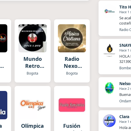
Tito 
Hace 1
Se aca
costeñ
Radio 
SNAY
Hace 1
HOLA 
Mundo
Radio
32139
sa
Retro
Nexos
Bomber
o
Rock en
Musica
Bogota
Bogota
os
Español
Cristiana
Nelso
Hace 2
Buena
Ondamb
Clara
Hace 1
a
Olímpica
Fusión
Hola a