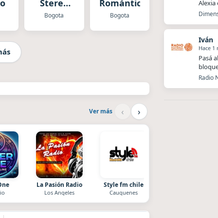
eo
Stereo
Romántica
Alexia
Bogotá
Dimens
Bogota
Bogota
Iván
Hace 1
más
Pasá a
bloque
Radio N
‹
›
Ver más
One
La Pasión Radio
Style fm chile
Nada del otro mund
io
Los Angeles
Cauquenes
Unquillo