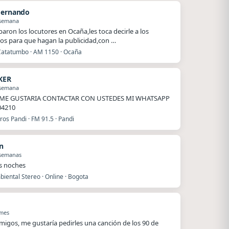
Hernando
 semana
baron los locutores en Ocaña,les toca decirle a los
os para que hagan la publicidad,con …
Catatumbo · AM 1150 · Ocaña
KER
 semana
ME GUSTARIA CONTACTAR CON USTEDES MI WHATSAPP
04210
os Pandi · FM 91.5 · Pandi
n
 semanas
s noches
iental Stereo · Online · Bogota
 mes
migos, me gustaría pedirles una canción de los 90 de