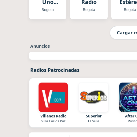
Uno
Radio
Estér
Bogota
Bogota
Bogota
Bogota
Cargar 
Anuncios
Radios Patrocinadas
Villanos Radio
Superior
After 
Villa Carlos Paz
El Nula
Rosar