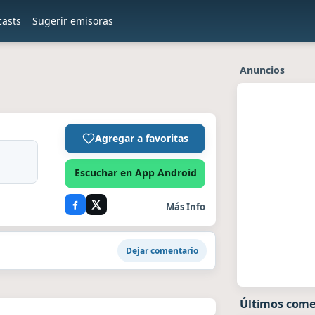
casts
Sugerir emisoras
Anuncios
Agregar a favoritas
Escuchar en App Android
Más Info
Dejar comentario
Últimos come