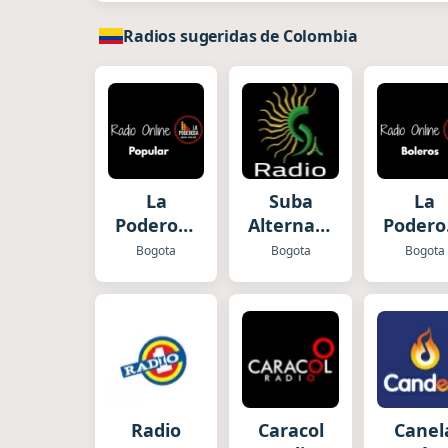
Radios sugeridas de Colombia
La
Suba
La
Poderosa
Alternativa
Podero
Radio
Estereo
Radi
Bogota
Bogota
Bogota
Popular
Boler
Radio
Caracol
Canel