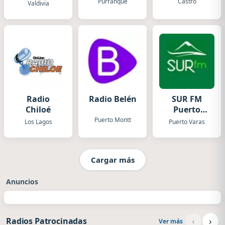
Purranque
Castro
Valdivia
Radio
Radio Belén
SUR FM
Chiloé
Puerto
Varas
Puerto Montt
Los Lagos
Puerto Varas
Cargar más
Anuncios
‹
›
Radios Patrocinadas
Ver más